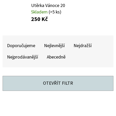
E
Utěrka Vánoce 20
T
Skladem
(>5 ks)
E
250 Kč
N
A
Ř
J
Doporučujeme
Nejlevnější
Nejdražší
A
Í
Z
Nejprodávanější
Abecedně
T
E
?
N
Í
OTEVŘÍT FILTR
P
R
HLEDAT
V
O
Ý