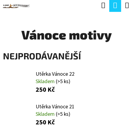
K
Hledat
Náku
Přejít
O
Zpět
Zpět
na
koší
Š
obsah
Vánoce motivy
Í
C
K
O
NEJPRODÁVANĚJŠÍ
P
O
Utěrka Vánoce 22
T
Skladem
(>5 ks)
Ř
250 Kč
E
B
Utěrka Vánoce 21
U
Skladem
(>5 ks)
250 Kč
J