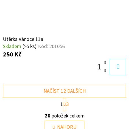
Utěrka Vánoce 11a
Skladem
(>5 ks)
Kód:
201056
250 Kč
NAČÍST 12 DALŠÍCH
S
1
3
T
R
O
26
položek celkem
Á
V
N
L
NAHORU
K