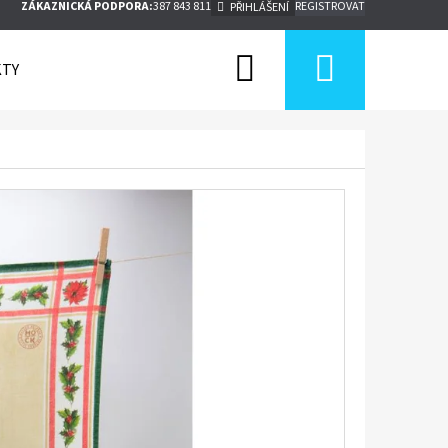
ZÁKAZNICKÁ PODPORA:
387 843 811
REGISTROVAT
PŘIHLÁŠENÍ
Hledat
Nákupn
TY
košík
Následující