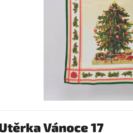
JAWA 250
ABSINTHE ROSINE
600 Kč
600 Kč
Utěrka Vánoce 17