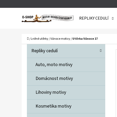
K
Přejít
O
Zpět
Zpět
na
REPLIKY CEDULÍ
Š
do
do
obsah
obchodu
obchodu
Í
C
K
Domů
/
Lněné utěrky
/
Vánoce motivy
/
Utěrka Vánoce 17
P
K
Přeskočit
Repliky cedulí
A
O
kategorie
T
S
Auto, moto motivy
E
T
G
Domácnost motivy
O
R
R
A
Lihoviny motivy
I
N
E
Kosmetika motivy
N