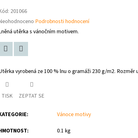
Kód:
201066
Průměrné
Neohodnoceno
Podrobnosti hodnocení
hodnocení
Lněná utěrka s vánočním motivem.
produktu
je
Facebook
Twitter
0,0
Utěrka vyrobená ze 100 % lnu o gramáži 230 g/m2. Rozměr u
z
5
hvězdiček.
TISK
ZEPTAT SE
KATEGORIE
:
Vánoce motivy
HMOTNOST
:
0.1 kg