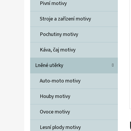
Í
Pivní motivy
P
A
Stroje a zařízení motivy
ELIDA MÝDLO 7 KVĚTIN
N
600 Kč
Pochutiny motivy
E
L
Káva, čaj motivy
Lněné utěrky
Auto-moto motivy
Houby motivy
Ovoce motivy
Lesní plody motivy