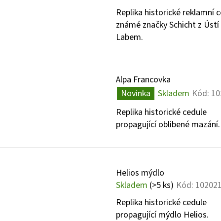
D
T
Replika historické reklamní 
U
známé značky Schicht z Ústí
Ů
Labem.
K
T
Ů
Alpa Francovka
Novinka
Skladem
Kód:
10
Replika historické cedule
propagující oblibené mazání.
Helios mýdlo
Skladem
(>5 ks)
Kód:
10202
Replika historické cedule
propagující mýdlo Helios.