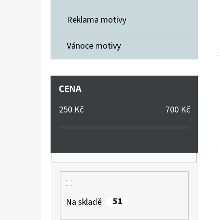
Reklama motivy
Vánoce motivy
CENA
250
Kč
700
Kč
51
Na skladě