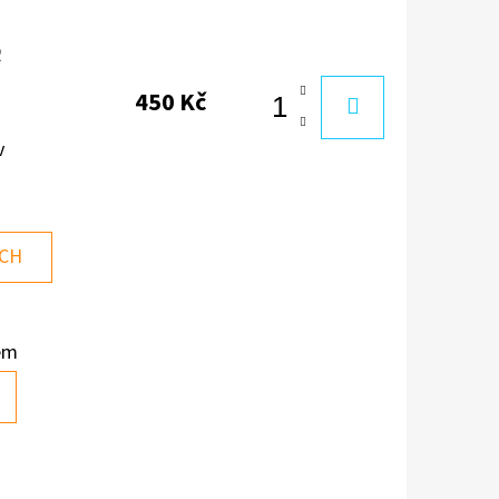
2
450 Kč
v
ÍCH
em