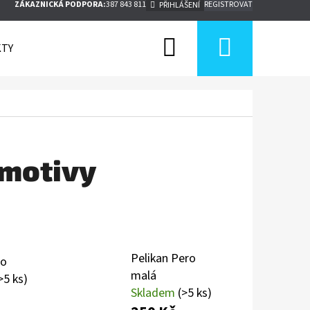
ZÁKAZNICKÁ PODPORA:
387 843 811
REGISTROVAT
PŘIHLÁŠENÍ
Hledat
Nákupn
TY
košík
motivy
Pelikan Pero
no
malá
>5 ks)
Skladem
(>5 ks)
Následující