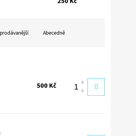
250 Kč
TTE
prodávanější
Abecedně
500 Kč
4