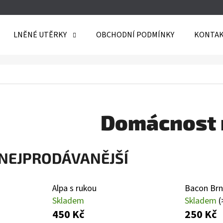
LNĚNÉ UTĚRKY
OBCHODNÍ PODMÍNKY
KONTAK
O POTŘEBUJETE NAJÍT?
HLEDAT
Domácnost 
DOPORUČUJEME
NEJPRODÁVANĚJŠÍ
Alpa s rukou
Bacon Br
Skladem
Skladem
(
450 Kč
250 Kč