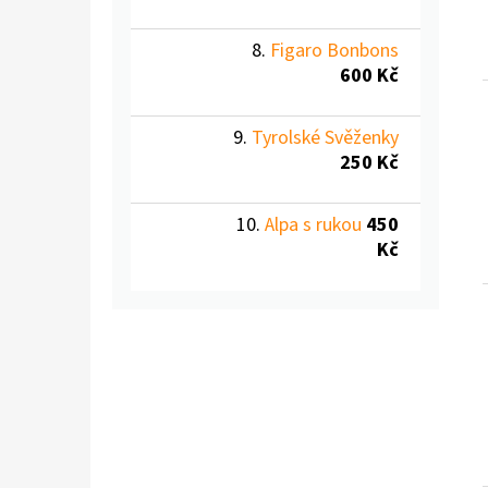
Figaro Bonbons
600 Kč
Tyrolské Svěženky
250 Kč
Alpa s rukou
450
Kč