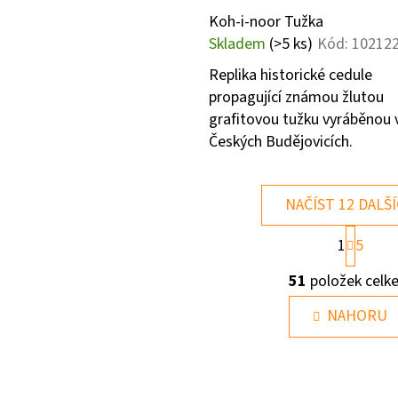
Koh-i-noor Tužka
Skladem
(>5 ks)
Kód:
10212
Replika historické cedule
propagující známou žlutou
grafitovou tužku vyráběnou 
Českých Budějovicích.
NAČÍST 12 DALŠ
S
1
5
T
R
O
51
položek celk
Á
V
N
L
NAHORU
K
O
Á
V
D
Á
A
N