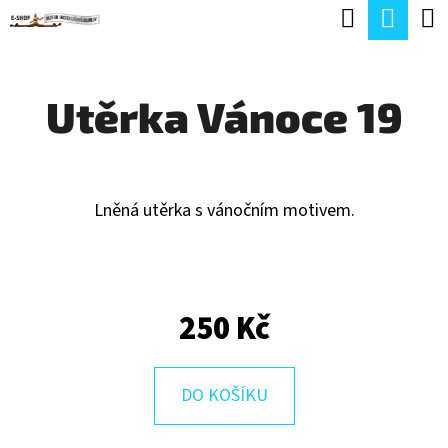
K
Hledat
Náku
Přejít
O
Zpět
Zpět
na
koší
Š
obsah
Utěrka Vánoce 19
Í
C
K
O
P
Lněná utěrka s vánočním motivem.
O
T
Ř
250 Kč
E
B
U
DO KOŠÍKU
J