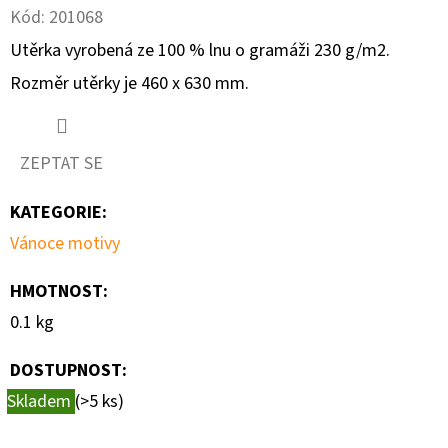
Kód:
201068
D
Utěrka vyrobená ze 100 % lnu o gramáži 230 g/m2.
O
Rozměr utěrky je 460 x 630 mm.
P
O
R
ZEPTAT SE
U
Č
KATEGORIE
:
U
Vánoce motivy
J
E
HMOTNOST
:
M
0.1 kg
E
DOSTUPNOST:
Skladem
(>5 ks)
ALPA
FRANCOVKA