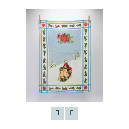
E
T
E
N
A
J
Í
T
?
HLEDAT
Facebook
Twitter