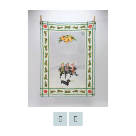
E
T
E
N
A
J
Í
T
?
HLEDAT
Facebook
Twitter