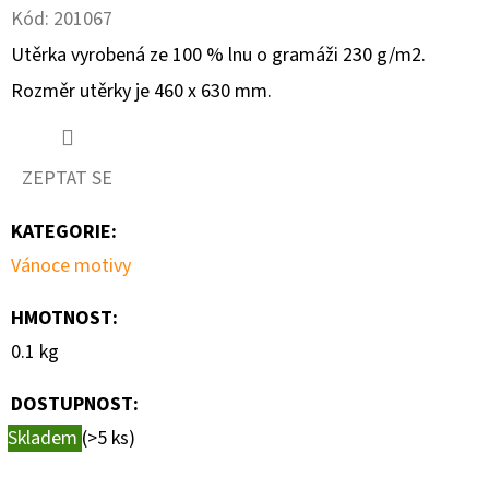
Kód:
201067
D
Utěrka vyrobená ze 100 % lnu o gramáži 230 g/m2.
O
Rozměr utěrky je 460 x 630 mm.
P
O
R
ZEPTAT SE
U
Č
KATEGORIE
:
U
Vánoce motivy
J
E
HMOTNOST
:
M
0.1 kg
E
DOSTUPNOST:
Skladem
(>5 ks)
BOSCH
600