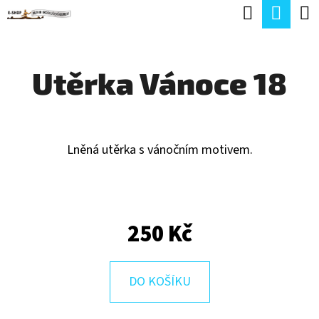
K
Hledat
Náku
Přejít
O
Zpět
Zpět
na
koší
Š
obsah
Utěrka Vánoce 18
Í
C
K
O
P
Lněná utěrka s vánočním motivem.
O
T
Ř
250 Kč
E
B
U
DO KOŠÍKU
J