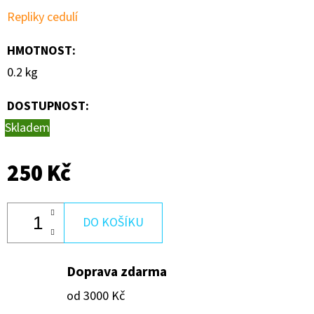
250
Repliky cedulí
Kč
HMOTNOST
:
0.2 kg
DOSTUPNOST:
Skladem
250 Kč
DO KOŠÍKU
Doprava zdarma
od 3000 Kč