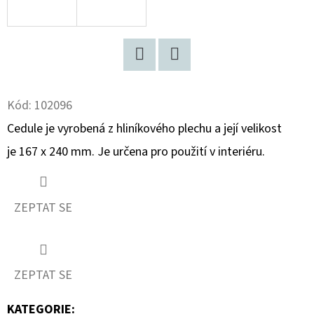
D
O
P
Facebook
Twitter
O
R
Kód:
102096
U
Cedule je vyrobená z hliníkového plechu a její velikost
Č
je 167 x 240 mm. Je určena pro použití v interiéru.
U
J
E
ZEPTAT SE
M
E
ZEPTAT SE
TYROLSKÉ
SVĚŽENKY
KATEGORIE
: