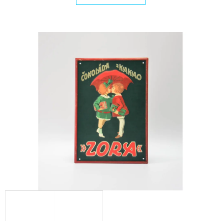
E
T
E
N
A
J
Í
T
?
HLEDAT