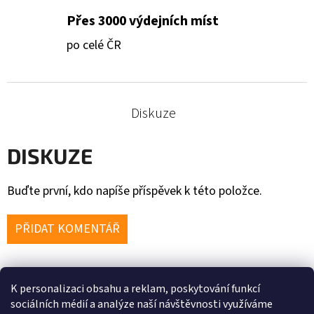
Přes 3000 výdejních míst
po celé ČR
Diskuze
DISKUZE
Buďte první, kdo napíše příspěvek k této položce.
PŘIDAT KOMENTÁŘ
K personalizaci obsahu a reklam, poskytování funkcí
Z
sociálních médií a analýze naší návštěvnosti využíváme