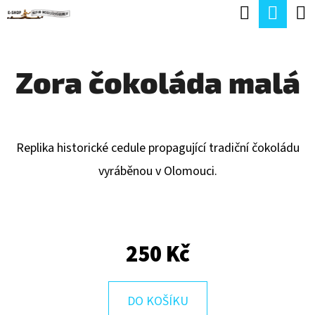
K
Hledat
Náku
Přejít
O
Zpět
Zpět
na
koší
Š
obsah
Zora čokoláda malá
Í
C
K
O
P
Replika historické cedule propagující tradiční čokoládu
O
vyráběnou v Olomouci.
T
Ř
E
250 Kč
B
U
J
DO KOŠÍKU