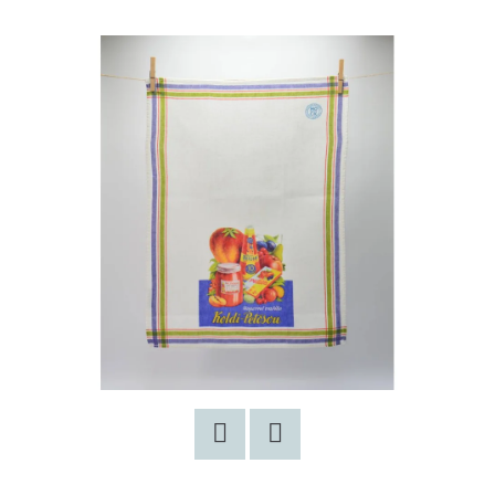
E
T
E
N
A
J
Í
T
?
HLEDAT
Facebook
Twitter