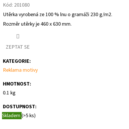
Kód:
201080
D
Utěrka vyrobená ze 100 % lnu o gramáži 230 g/m2.
O
Rozměr utěrky je 460 x 630 mm.
P
O
R
ZEPTAT SE
U
Č
KATEGORIE
:
U
Reklama motivy
J
E
HMOTNOST
:
M
0.1 kg
E
DOSTUPNOST:
Skladem
(>5 ks)
TYROLSKÉ
SVĚŽENKY