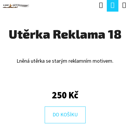
K
Hledat
Náku
Přejít
O
Zpět
Zpět
na
koší
Š
obsah
Utěrka Reklama 18
Í
C
K
O
P
Lněná utěrka se starým reklamním motivem.
O
T
Ř
250 Kč
E
B
U
DO KOŠÍKU
J