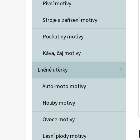
Í
Pivní motivy
P
A
Stroje a zařízení motivy
ELIDA MÝDLO 7 KVĚTIN
N
600 Kč
Pochutiny motivy
E
L
Káva, čaj motivy
Lněné utěrky
Auto-moto motivy
Houby motivy
Ovoce motivy
Lesní plody motivy