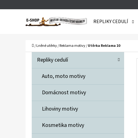
K
Přejít
O
Zpět
Zpět
na
REPLIKY CEDULÍ
Š
do
do
obsah
obchodu
obchodu
Í
C
K
Domů
/
Lněné utěrky
/
Reklama motivy
/
Utěrka Reklama 10
P
K
Přeskočit
Repliky cedulí
A
O
kategorie
T
S
Auto, moto motivy
E
T
G
Domácnost motivy
O
R
R
A
Lihoviny motivy
I
N
E
Kosmetika motivy
N