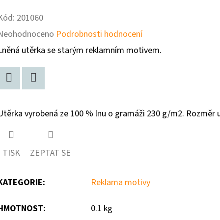
Kód:
201060
Průměrné
Neohodnoceno
Podrobnosti hodnocení
hodnocení
Lněná utěrka se starým reklamním motivem.
produktu
je
Facebook
Twitter
0,0
Utěrka vyrobená ze 100 % lnu o gramáži 230 g/m2. Rozměr u
z
5
hvězdiček.
TISK
ZEPTAT SE
KATEGORIE
:
Reklama motivy
HMOTNOST
:
0.1 kg