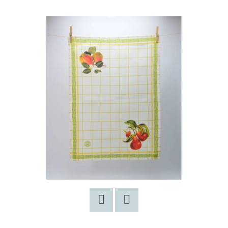
E
T
E
N
A
J
Í
T
?
HLEDAT
Facebook
Twitter