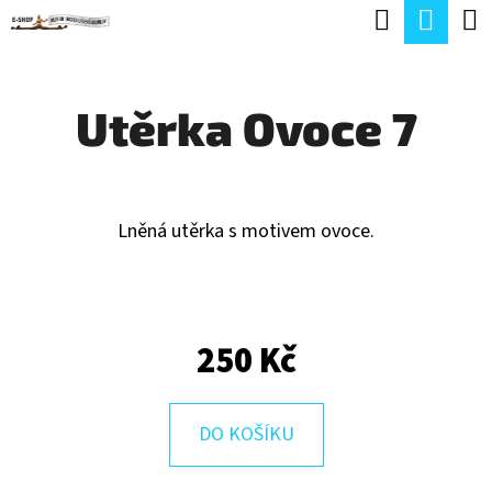
K
Hledat
Náku
Přejít
O
Zpět
Zpět
na
koší
Š
obsah
Utěrka Ovoce 7
Í
C
K
O
P
Lněná utěrka s motivem ovoce.
O
T
Ř
250 Kč
E
B
U
DO KOŠÍKU
J