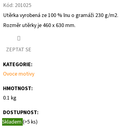
Kód:
201025
D
Utěrka vyrobená ze 100 % lnu o gramáži 230 g/m2.
O
Rozměr utěrky je 460 x 630 mm.
P
O
R
ZEPTAT SE
U
Č
KATEGORIE
:
U
Ovoce motivy
J
E
HMOTNOST
:
M
0.1 kg
E
DOSTUPNOST:
Skladem
(>5 ks)
UTĚRKA
LESNÍ
PLODY