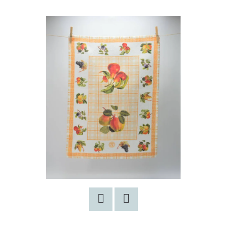
E
T
E
N
A
J
Í
T
?
HLEDAT
Facebook
Twitter