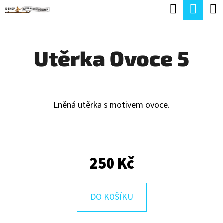
K
Hledat
Náku
Přejít
O
Zpět
Zpět
na
koší
Š
obsah
Utěrka Ovoce 5
Í
C
K
O
P
Lněná utěrka s motivem ovoce.
O
T
Ř
250 Kč
E
B
U
DO KOŠÍKU
J