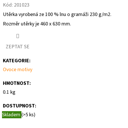
Kód:
201023
D
Utěrka vyrobená ze 100 % lnu o gramáži 230 g/m2.
O
Rozměr utěrky je 460 x 630 mm.
P
O
R
ZEPTAT SE
U
Č
KATEGORIE
:
U
Ovoce motivy
J
E
HMOTNOST
:
M
0.1 kg
E
DOSTUPNOST:
Skladem
(>5 ks)
UTĚRKA
AUTO-
MOTO