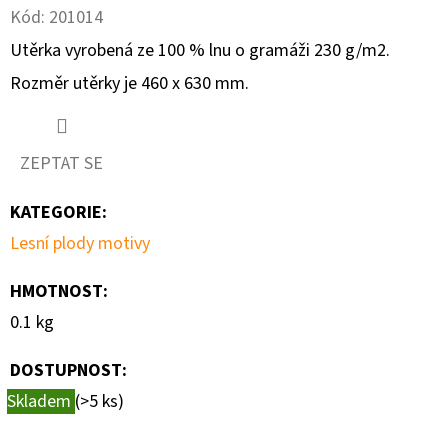
Kód:
201014
D
Utěrka vyrobená ze 100 % lnu o gramáži 230 g/m2.
O
Rozměr utěrky je 460 x 630 mm.
P
O
R
ZEPTAT SE
U
Č
KATEGORIE
:
U
Lesní plody motivy
J
E
HMOTNOST
:
M
0.1 kg
E
DOSTUPNOST:
Skladem
(>5 ks)
UTĚRKA
AUTO-
MOTO