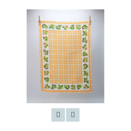
E
T
E
N
A
J
Í
T
?
HLEDAT
Facebook
Twitter