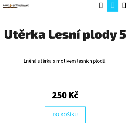
K
Hledat
Náku
Přejít
O
Zpět
Zpět
na
koší
Š
obsah
Utěrka Lesní plody 5
Í
C
K
O
P
Lněná utěrka s motivem lesních plodů.
O
T
Ř
250 Kč
E
B
U
DO KOŠÍKU
J