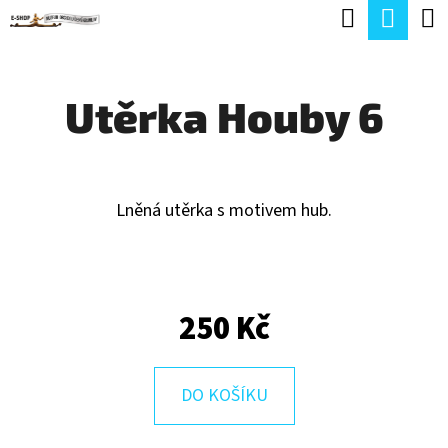
K
Hledat
Náku
Přejít
O
Zpět
Zpět
na
koší
Š
obsah
Utěrka Houby 6
Í
C
K
O
P
Lněná utěrka s motivem hub.
O
T
Ř
250 Kč
E
B
U
DO KOŠÍKU
J