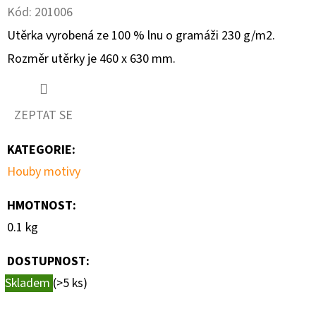
Kód:
201006
D
Utěrka vyrobená ze 100 % lnu o gramáži 230 g/m2.
O
Rozměr utěrky je 460 x 630 mm.
P
O
R
ZEPTAT SE
U
Č
KATEGORIE
:
U
Houby motivy
J
E
HMOTNOST
:
M
0.1 kg
E
DOSTUPNOST:
Skladem
(>5 ks)
TYROLSKÉ
SVĚŽENKY