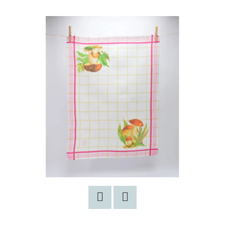
E
T
E
N
A
J
Í
T
?
HLEDAT
Facebook
Twitter