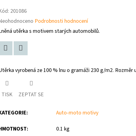
Kód:
201086
Průměrné
Neohodnoceno
Podrobnosti hodnocení
hodnocení
Lněná utěrka s motivem starých automobilů.
produktu
je
Facebook
Twitter
0,0
Utěrka vyrobená ze 100 % lnu o gramáži 230 g/m2. Rozměr u
z
5
hvězdiček.
TISK
ZEPTAT SE
KATEGORIE
:
Auto-moto motivy
HMOTNOST
:
0.1 kg