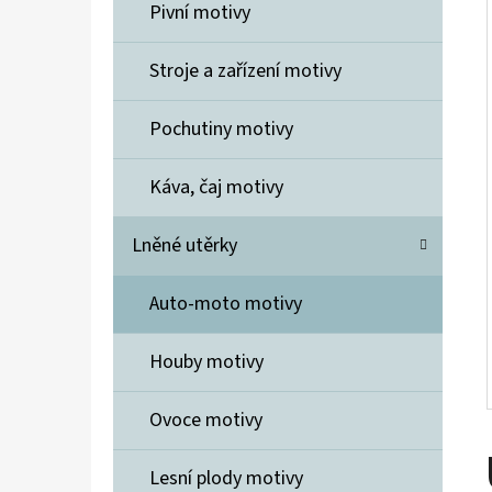
Í
Pivní motivy
P
A
Stroje a zařízení motivy
ELIDA MÝDLO 7 KVĚTIN
N
600 Kč
Pochutiny motivy
E
L
Káva, čaj motivy
Lněné utěrky
Auto-moto motivy
Houby motivy
Ovoce motivy
Lesní plody motivy