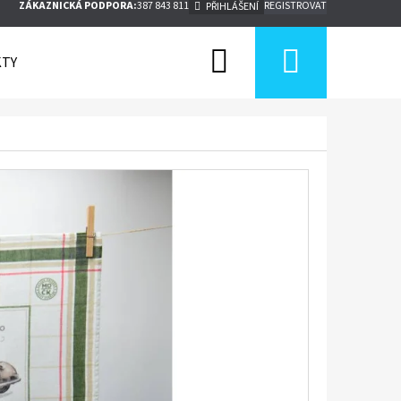
ZÁKAZNICKÁ PODPORA:
387 843 811
REGISTROVAT
PŘIHLÁŠENÍ
Hledat
Nákupn
TY
košík
Následující