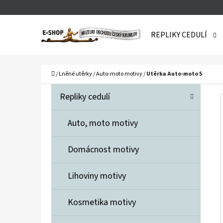
K
Přejít
O
Zpět
Zpět
na
REPLIKY CEDULÍ
Š
do
do
obsah
obchodu
obchodu
Í
C
K
Domů
/
Lněné utěrky
/
Auto-moto motivy
/
Utěrka Auto-moto 5
P
K
Přeskočit
Repliky cedulí
A
O
kategorie
T
S
Auto, moto motivy
E
T
G
Domácnost motivy
O
R
R
A
Lihoviny motivy
I
N
E
Kosmetika motivy
N