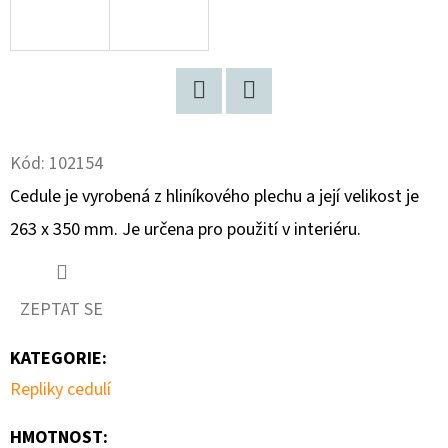
D
O
P
O
Facebook
Twitter
R
Kód:
102154
U
Cedule je vyrobená z hliníkového plechu a její velikost je
Č
U
263 x 350 mm. Je určena pro použití v interiéru.
J
E
M
ZEPTAT SE
E
KATEGORIE
:
Repliky cedulí
FIGARO
BONBONS
HMOTNOST
: