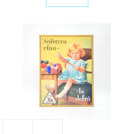
E
T
E
N
A
J
Í
T
?
HLEDAT