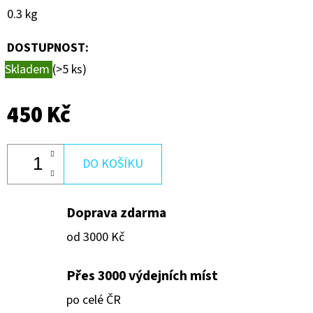
600
0.3 kg
Kč
DOSTUPNOST:
Skladem
(>5 ks)
450 Kč
DO KOŠÍKU
Doprava zdarma
od 3000 Kč
Přes 3000 výdejních míst
po celé ČR