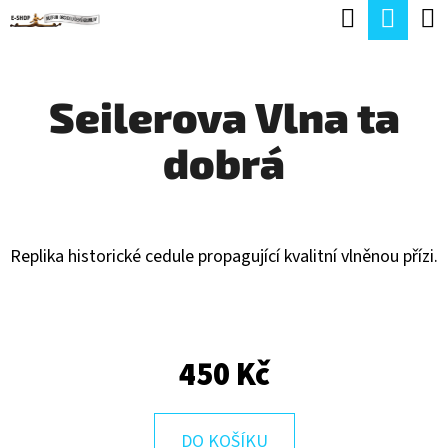
K
Hledat
Náku
Přejít
O
Zpět
Zpět
na
koší
Š
obsah
Seilerova Vlna ta
Í
C
K
dobrá
O
P
O
T
Replika historické cedule propagující kvalitní vlněnou přízi.
Ř
E
B
450 Kč
U
J
DO KOŠÍKU