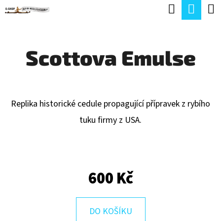
K
Hledat
Náku
Přejít
O
Zpět
Zpět
na
koší
Š
obsah
Scottova Emulse
Í
C
K
O
P
Replika historické cedule propagující přípravek z rybího
O
tuku firmy z USA.
T
Ř
E
600 Kč
B
U
J
DO KOŠÍKU