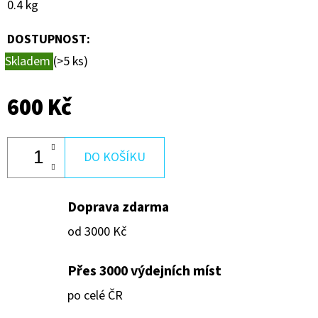
0.4 kg
250
Kč
DOSTUPNOST:
Skladem
(>5 ks)
600 Kč
DO KOŠÍKU
Doprava zdarma
od 3000 Kč
Přes 3000 výdejních míst
po celé ČR