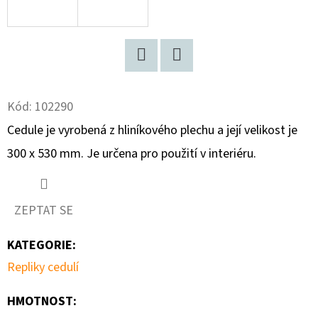
D
O
P
Facebook
Twitter
O
R
Kód:
102290
U
Cedule je vyrobená z hliníkového plechu a její velikost je
Č
300 x 530 mm. Je určena pro použití v interiéru.
U
J
E
ZEPTAT SE
M
E
KATEGORIE
:
Repliky cedulí
TYROLSKÉ
SVĚŽENKY
HMOTNOST
: