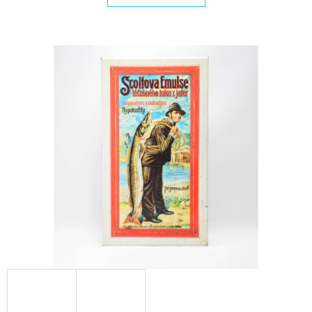
E
T
E
N
A
J
Í
T
?
HLEDAT