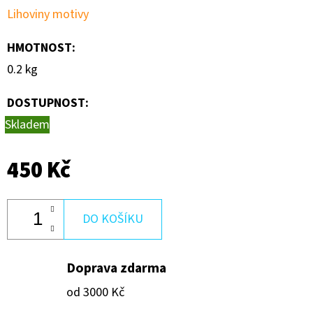
600
Lihoviny motivy
Kč
HMOTNOST
:
0.2 kg
DOSTUPNOST:
Skladem
450 Kč
DO KOŠÍKU
Doprava zdarma
od 3000 Kč