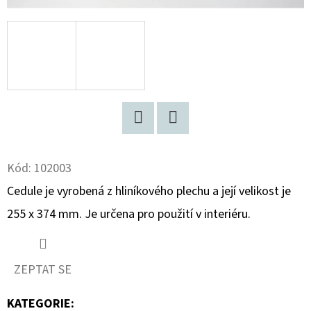
D
O
P
O
R
U
Č
Facebook
Twitter
U
Kód:
102003
J
Cedule je vyrobená z hliníkového plechu a její velikost je
E
M
255 x 374 mm. Je určena pro použití v interiéru.
E
ZEPTAT SE
FIGARO
BONBONS
KATEGORIE
: