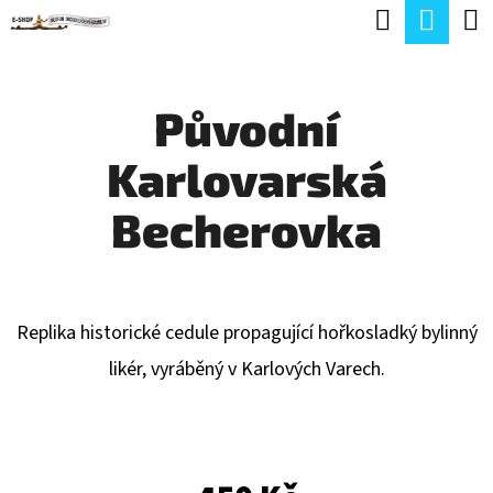
K
Hledat
Náku
Přejít
O
Zpět
Zpět
na
koší
Š
obsah
Původní
Í
C
K
Karlovarská
O
P
Becherovka
O
T
Ř
Replika historické cedule propagující hořkosladký bylinný
E
likér, vyráběný v Karlových Varech.
B
U
J