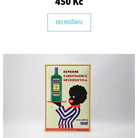
450 Kč
E
T
E
DO KOŠÍKU
N
A
J
Í
T
?
HLEDAT