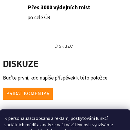
Přes 3000 výdejních míst
po celé ČR
Diskuze
DISKUZE
Buďte první, kdo napíše příspěvek k této položce.
PŘIDAT KOMENTÁŘ
K personalizaci obsahu a reklam, poskytování funkcí
Z
sociálních médií a analýze naší návštěvnosti využíváme