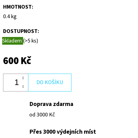
600
HMOTNOST
:
Kč
0.4 kg
DOSTUPNOST:
Skladem
(>5 ks)
600 Kč
DO KOŠÍKU
Doprava zdarma
od 3000 Kč
Přes 3000 výdejních míst