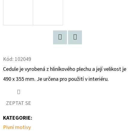
D
O
P
O
R
Facebook
Twitter
U
Kód:
102049
Č
U
Cedule je vyrobená z hliníkového plechu a její velikost je
J
490 x 355 mm. Je určena pro použití v interiéru.
E
M
E
ZEPTAT SE
KATEGORIE
:
FIGARO
Pivní motivy
BONBONS