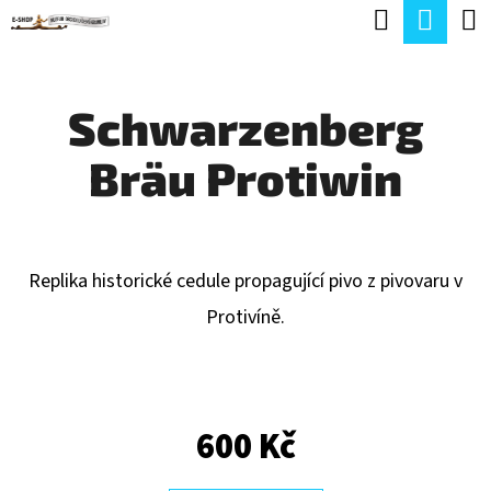
K
Hledat
Náku
Přejít
O
Zpět
Zpět
na
koší
Š
obsah
Schwarzenberg
Í
C
K
Bräu Protiwin
O
P
O
T
Replika historické cedule propagující pivo z pivovaru v
Ř
Protivíně.
E
B
U
600 Kč
J