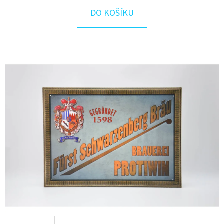
E
DO KOŠÍKU
T
E
N
A
J
Í
T
?
HLEDAT