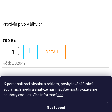
Protivín pivo v láhvích
700 Kč
DO
DETAIL
KOŠÍKU
Kód:
102047
K personalizaci obsahu a reklam, poskytování funkcí
Z
sociálních médií a analýze naší návštěvnosti využíváme
soubory cookies. Více informací
zde
.
Á
P
Nastavení
Vytvořil Shoptet