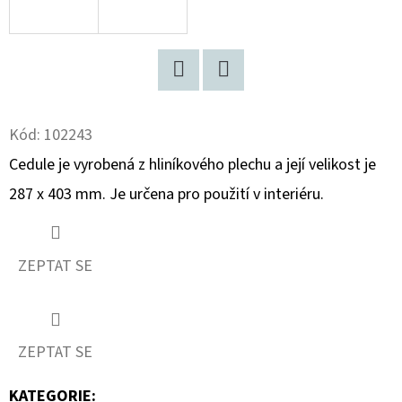
D
O
P
Facebook
Twitter
O
R
Kód:
102243
U
Cedule je vyrobená z hliníkového plechu a její velikost je
Č
287 x 403 mm. Je určena pro použití v interiéru.
U
J
E
ZEPTAT SE
M
E
ZEPTAT SE
ELIDA
MÝDLO
7
KATEGORIE
: