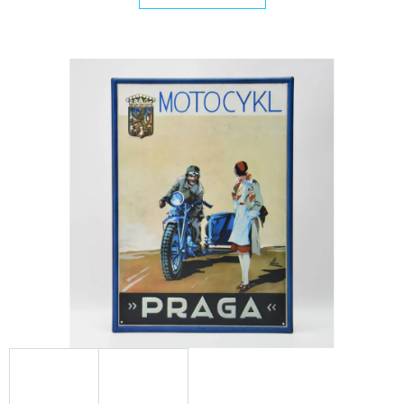
E
T
E
N
A
J
Í
T
?
HLEDAT