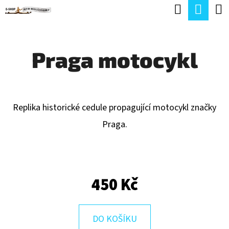
K
Hledat
Náku
Přejít
O
Zpět
Zpět
na
koší
Š
obsah
Praga motocykl
Í
C
K
O
P
Replika historické cedule propagující motocykl značky
O
Praga.
T
Ř
E
450 Kč
B
U
J
DO KOŠÍKU