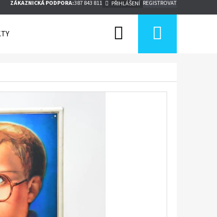
ZÁKAZNICKÁ PODPORA:
387 843 811
REGISTROVAT
PŘIHLÁŠENÍ
Hledat
Nákupn
TY
košík
Následující