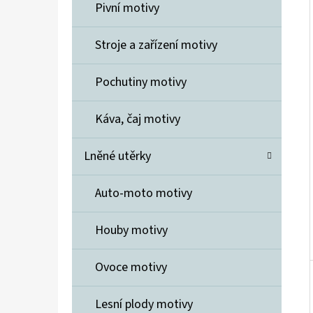
Í
Pivní motivy
P
A
Stroje a zařízení motivy
ELIDA MÝDLO 7 KVĚTIN
N
600 Kč
Pochutiny motivy
E
L
Káva, čaj motivy
Lněné utěrky
Auto-moto motivy
Houby motivy
Ovoce motivy
Lesní plody motivy