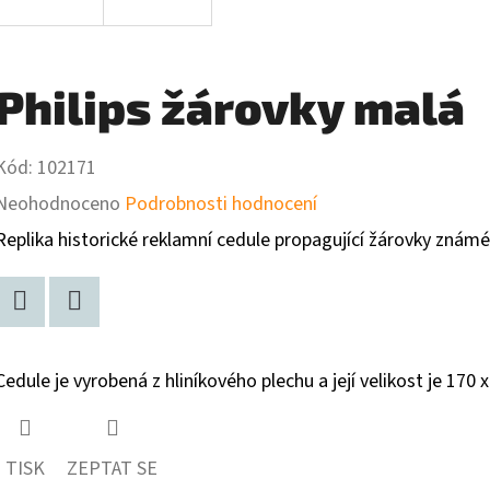
Philips žárovky malá
Kód:
102171
Průměrné
Neohodnoceno
Podrobnosti hodnocení
hodnocení
Replika historické reklamní cedule propagující žárovky známé
produktu
je
Facebook
Twitter
0,0
Cedule je vyrobená z hliníkového plechu a její velikost je 170 
z
5
hvězdiček.
TISK
ZEPTAT SE