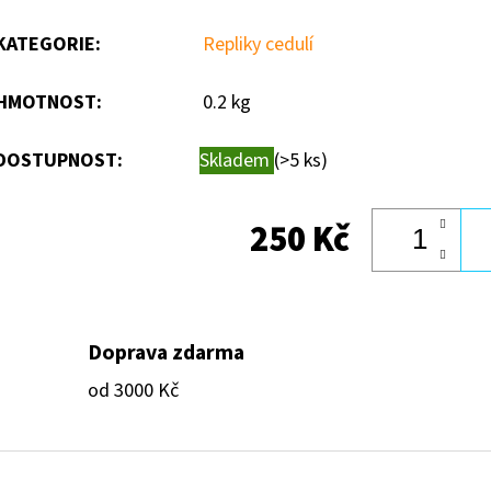
KATEGORIE
:
Repliky cedulí
HMOTNOST
:
0.2 kg
DOSTUPNOST:
Skladem
(>5 ks)
250 Kč
Doprava zdarma
od 3000 Kč