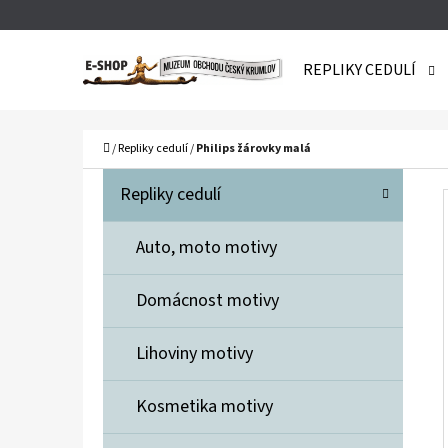
K
Přejít
O
Zpět
Zpět
na
REPLIKY CEDULÍ
Š
do
do
obsah
obchodu
obchodu
Í
C
K
Domů
/
Repliky cedulí
/
Philips žárovky malá
P
K
Přeskočit
Repliky cedulí
A
O
kategorie
T
S
Auto, moto motivy
E
T
G
Domácnost motivy
O
R
R
A
Lihoviny motivy
I
N
E
Kosmetika motivy
N