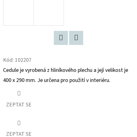
D
O
P
O
R
Facebook
Twitter
U
Kód:
102207
Č
U
Cedule je vyrobená z hliníkového plechu a její velikost je
J
400 x 290 mm. Je určena pro použití v interiéru.
E
M
E
ZEPTAT SE
JAWA
250
ZEPTAT SE