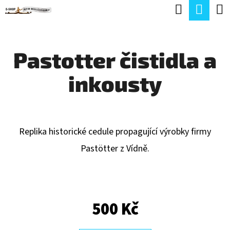
K
Hledat
Náku
Přejít
O
Zpět
Zpět
na
koší
Š
obsah
Pastotter čistidla a
Í
C
K
inkousty
O
P
O
T
Replika historické cedule propagující výrobky firmy
Ř
Pastötter z Vídně.
E
B
U
500 Kč
J