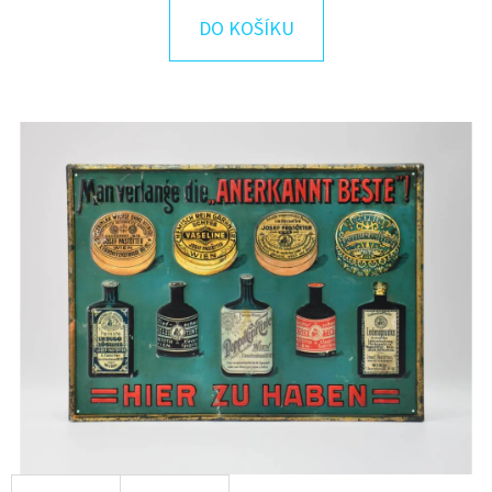
E
DO KOŠÍKU
T
E
N
A
J
Í
T
?
HLEDAT