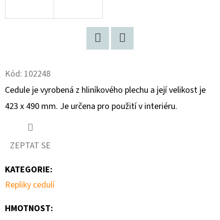
D
O
P
Facebook
Twitter
O
R
Kód:
102248
U
Cedule je vyrobená z hliníkového plechu a její velikost je
Č
423 x 490 mm. Je určena pro použití v interiéru.
U
J
E
ZEPTAT SE
M
E
KATEGORIE
:
Repliky cedulí
BOSCH
HMOTNOST
:
600