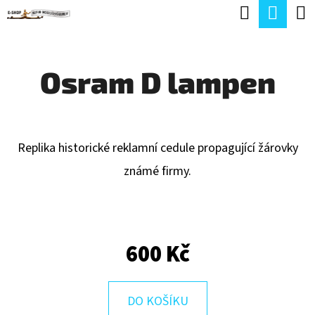
K
Hledat
Náku
Přejít
O
Zpět
Zpět
na
koší
Š
obsah
Osram D lampen
Í
C
K
O
P
Replika historické reklamní cedule propagující žárovky
O
známé firmy.
T
Ř
E
600 Kč
B
U
J
DO KOŠÍKU