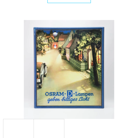
E
T
E
N
A
J
Í
T
?
HLEDAT