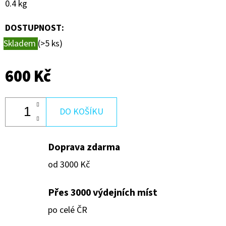
0.4 kg
Kč
DOSTUPNOST:
Skladem
(>5 ks)
600 Kč
DO KOŠÍKU
Doprava zdarma
od 3000 Kč
Přes 3000 výdejních míst
po celé ČR