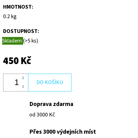
600
HMOTNOST
:
Kč
0.2 kg
DOSTUPNOST:
Skladem
(>5 ks)
450 Kč
DO KOŠÍKU
Doprava zdarma
od 3000 Kč
Přes 3000 výdejních míst