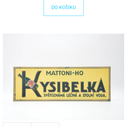
E
DO KOŠÍKU
T
E
N
A
J
Í
T
?
HLEDAT