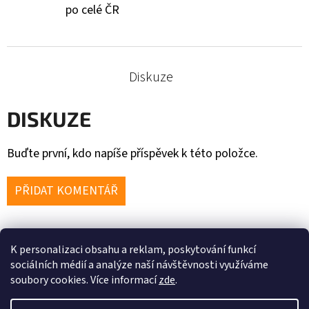
po celé ČR
Diskuze
DISKUZE
Buďte první, kdo napíše příspěvek k této položce.
PŘIDAT KOMENTÁŘ
K personalizaci obsahu a reklam, poskytování funkcí
Z
sociálních médií a analýze naší návštěvnosti využíváme
soubory cookies. Více informací
zde
.
Á
P