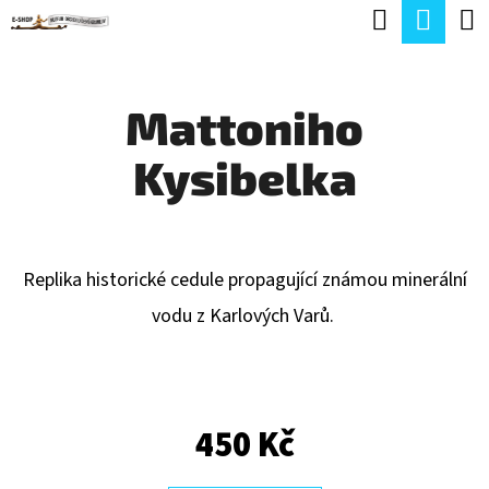
K
Hledat
Náku
Přejít
O
Zpět
Zpět
na
koší
Š
obsah
Mattoniho
Í
C
K
Kysibelka
O
P
O
T
Replika historické cedule propagující známou minerální
Ř
vodu z Karlových Varů.
E
B
U
450 Kč
J