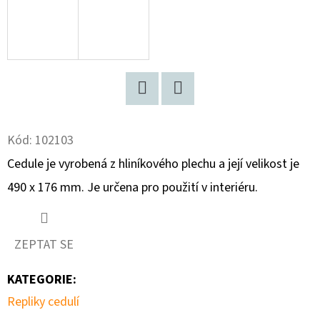
D
O
P
O
R
Facebook
Twitter
U
Kód:
102103
Č
U
Cedule je vyrobená z hliníkového plechu a její velikost je
J
490 x 176 mm. Je určena pro použití v interiéru.
E
M
E
ZEPTAT SE
KATEGORIE
:
JAWA
Repliky cedulí
250