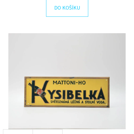
E
DO KOŠÍKU
T
E
N
A
J
Í
T
?
HLEDAT