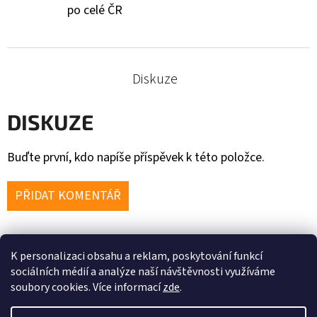
po celé ČR
Diskuze
DISKUZE
Buďte první, kdo napíše příspěvek k této položce.
PŘIDAT KOMENTÁŘ
K personalizaci obsahu a reklam, poskytování funkcí
Z
sociálních médií a analýze naší návštěvnosti využíváme
soubory cookies. Více informací
zde
.
Á
P