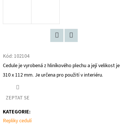
D
O
P
O
R
Facebook
Twitter
U
Kód:
102104
Č
U
Cedule je vyrobená z hliníkového plechu a její velikost je
J
310 x 112 mm. Je určena pro použití v interiéru.
E
M
E
ZEPTAT SE
KATEGORIE
:
BOSCH
Repliky cedulí
600