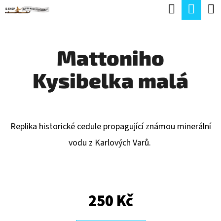
K
Hledat
Náku
Přejít
O
Zpět
Zpět
na
koší
Š
obsah
Mattoniho
Í
C
K
Kysibelka malá
O
P
O
T
Replika historické cedule propagující známou minerální
Ř
vodu z Karlových Varů.
E
B
U
250 Kč
J