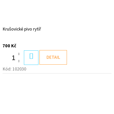
Krušovické pivo rytíř
700 Kč
DO
DETAIL
KOŠÍKU
Kód:
102030