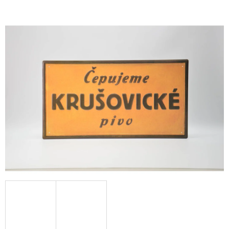
E
T
E
N
A
J
Í
T
?
HLEDAT