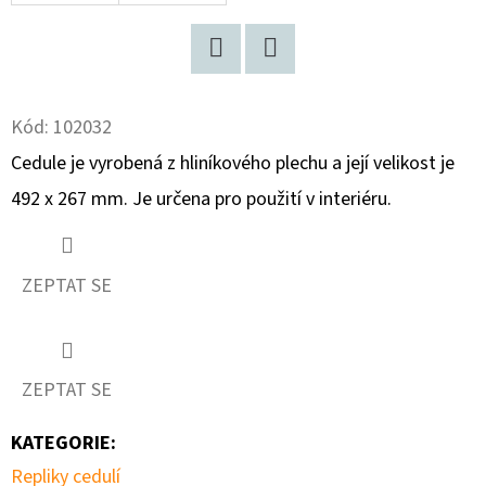
D
O
Facebook
Twitter
P
Kód:
102032
O
R
Cedule je vyrobená z hliníkového plechu a její velikost je
U
492 x 267 mm. Je určena pro použití v interiéru.
Č
U
J
ZEPTAT SE
E
M
E
ZEPTAT SE
UTĚRKA
KATEGORIE
:
REKLAMA
19
Repliky cedulí