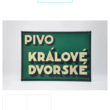
E
T
E
N
A
J
Í
T
?
HLEDAT