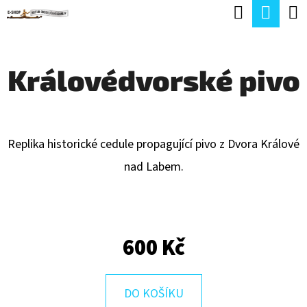
K
Hledat
Náku
Přejít
O
Zpět
Zpět
na
koší
Š
obsah
Královédvorské pivo
Í
C
K
O
P
Replika historické cedule propagující pivo z Dvora Králové
O
nad Labem.
T
Ř
E
600 Kč
B
U
J
DO KOŠÍKU