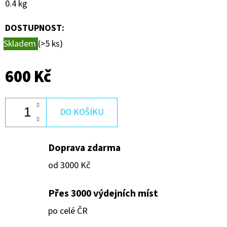
0.4 kg
600
Kč
DOSTUPNOST:
Skladem
(>5 ks)
600 Kč
DO KOŠÍKU
Doprava zdarma
od 3000 Kč
Přes 3000 výdejních míst
po celé ČR