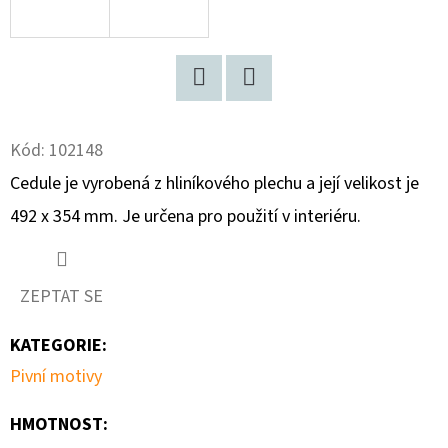
D
O
P
Facebook
Twitter
O
R
Kód:
102148
U
Cedule je vyrobená z hliníkového plechu a její velikost je
Č
492 x 354 mm. Je určena pro použití v interiéru.
U
J
E
ZEPTAT SE
M
E
KATEGORIE
:
Pivní motivy
JAWA
250
HMOTNOST
: