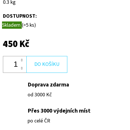
0.3 kg
600
Kč
DOSTUPNOST:
Skladem
(>5 ks)
450 Kč
DO KOŠÍKU
Doprava zdarma
od 3000 Kč
Přes 3000 výdejních míst
po celé ČR