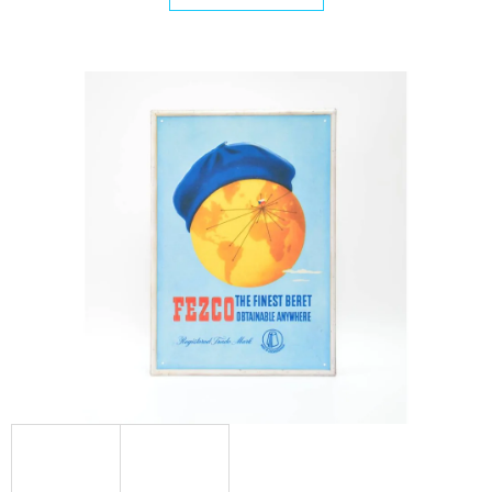
E
T
E
N
A
J
Í
T
?
HLEDAT