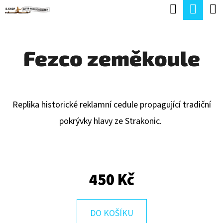
K
Hledat
Náku
Přejít
O
Zpět
Zpět
na
koší
Š
obsah
Fezco zeměkoule
Í
C
K
O
P
Replika historické reklamní cedule propagující tradiční
O
pokrývky hlavy ze Strakonic.
T
Ř
E
450 Kč
B
U
J
DO KOŠÍKU