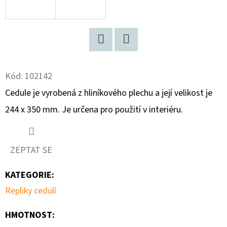
D
O
P
Facebook
Twitter
O
R
Kód:
102142
U
Cedule je vyrobená z hliníkového plechu a její velikost je
Č
244 x 350 mm. Je určena pro použití v interiéru.
U
J
E
ZEPTAT SE
M
E
KATEGORIE
:
Repliky cedulí
ALPA
FRANCOVKA
HMOTNOST
: