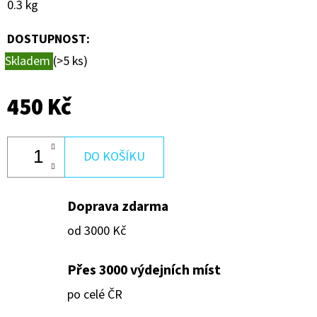
0.3 kg
600
Kč
DOSTUPNOST:
Skladem
(>5 ks)
450 Kč
DO KOŠÍKU
Doprava zdarma
od 3000 Kč
Přes 3000 výdejních míst
po celé ČR