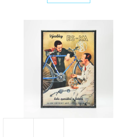
E
T
E
N
A
J
Í
T
?
HLEDAT