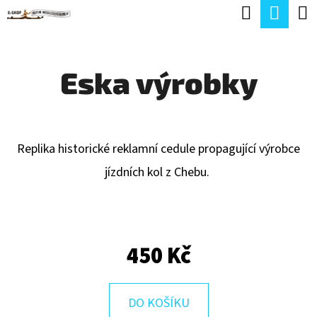
K
Hledat
Náku
Přejít
O
Zpět
Zpět
na
koší
Š
obsah
Eska výrobky
Í
C
K
O
P
Replika historické reklamní cedule propagující výrobce
O
jízdních kol z Chebu.
T
Ř
E
450 Kč
B
U
J
DO KOŠÍKU