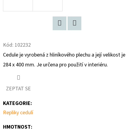
D
O
P
Facebook
Twitter
O
R
Kód:
102232
U
Cedule je vyrobená z hliníkového plechu a její velikost je
Č
284 x 400 mm. Je určena pro použití v interiéru.
U
J
E
ZEPTAT SE
M
E
KATEGORIE
:
Repliky cedulí
JAWA
250
HMOTNOST
: