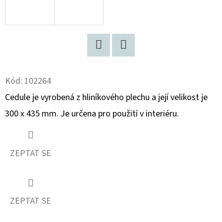
D
O
P
O
Facebook
Twitter
R
Kód:
102264
U
Cedule je vyrobená z hliníkového plechu a její velikost je
Č
U
300 x 435 mm. Je určena pro použití v interiéru.
J
E
M
ZEPTAT SE
E
TYROLSKÉ
ZEPTAT SE
SVĚŽENKY