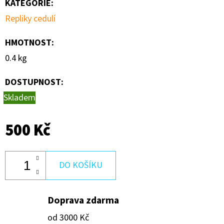
KATEGORIE
:
250
Kč
Repliky cedulí
HMOTNOST
:
0.4 kg
DOSTUPNOST:
Skladem
500 Kč
DO KOŠÍKU
Doprava zdarma
od 3000 Kč