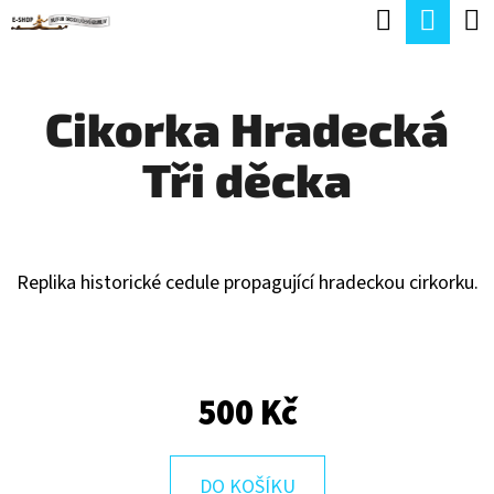
K
Hledat
Náku
Přejít
O
Zpět
Zpět
na
koší
Š
obsah
Cikorka Hradecká
Í
C
K
Tři děcka
O
P
O
T
Replika historické cedule propagující hradeckou cirkorku.
Ř
E
B
500 Kč
U
J
DO KOŠÍKU