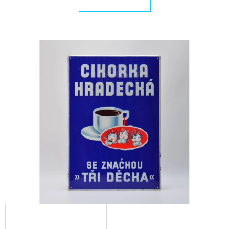
E
T
E
N
A
J
Í
T
?
HLEDAT