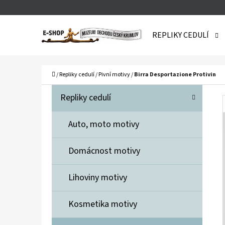
K
Přejít
O
Zpět
Zpět
na
REPLIKY CEDULÍ
Š
do
do
obsah
obchodu
obchodu
Í
C
K
Domů
/
Repliky cedulí
/
Pivní motivy
/
Birra Desportazione Protivin
P
K
Přeskočit
Repliky cedulí
A
O
kategorie
T
S
Auto, moto motivy
E
T
G
Domácnost motivy
O
R
R
A
Lihoviny motivy
I
N
E
Kosmetika motivy
N