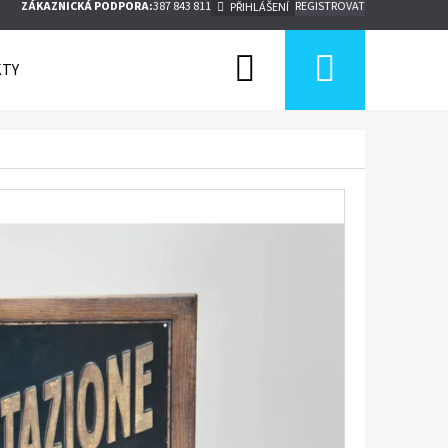
ZÁKAZNICKÁ PODPORA:
387 843 811
REGISTROVAT
PŘIHLÁŠENÍ
Hledat
Nákupn
TY
košík
Následující