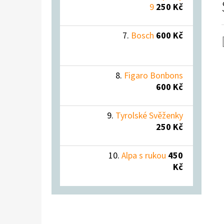
9
250 Kč
Bosch
600 Kč
Figaro Bonbons
600 Kč
Tyrolské Svěženky
250 Kč
Alpa s rukou
450
Kč