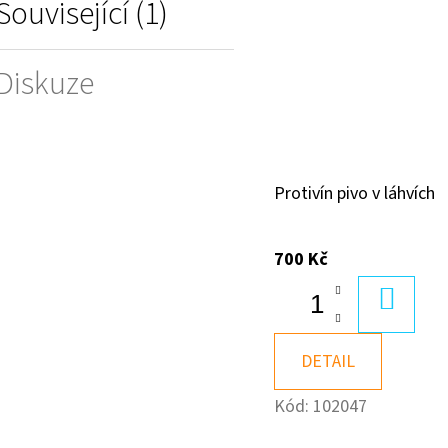
Související (1)
Diskuze
Protivín pivo v láhvích
700 Kč
DO
KOŠÍK
DETAIL
Kód:
102047