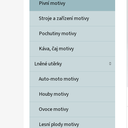
Í
Pivní motivy
P
A
Stroje a zařízení motivy
ELIDA MÝDLO 7 KVĚTIN
N
600 Kč
Pochutiny motivy
E
L
Káva, čaj motivy
Lněné utěrky
Auto-moto motivy
Houby motivy
Ovoce motivy
Lesní plody motivy