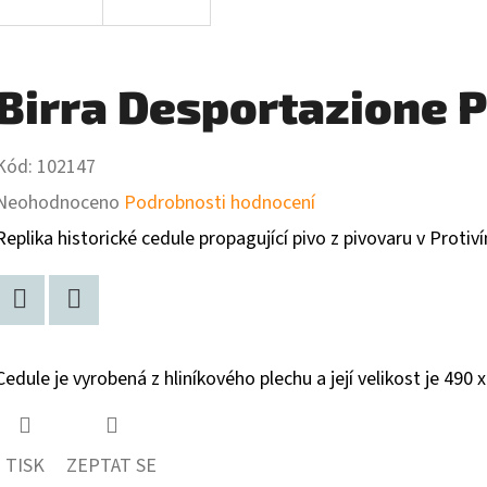
Birra Desportazione P
Kód:
102147
Průměrné
Neohodnoceno
Podrobnosti hodnocení
hodnocení
Replika historické cedule propagující pivo z pivovaru v Protiví
produktu
je
Facebook
Twitter
0,0
Cedule je vyrobená z hliníkového plechu a její velikost je 490 
z
5
hvězdiček.
TISK
ZEPTAT SE