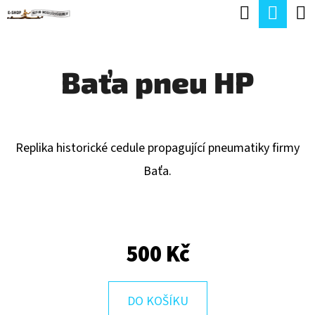
K
Hledat
Náku
Přejít
O
Zpět
Zpět
na
koší
Š
obsah
Baťa pneu HP
Í
C
K
O
P
Replika historické cedule propagující pneumatiky firmy
O
Baťa.
T
Ř
E
500 Kč
B
U
J
DO KOŠÍKU