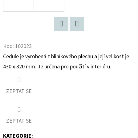
D
O
P
Facebook
Twitter
O
R
Kód:
102023
U
Cedule je vyrobená z hliníkového plechu a její velikost je
Č
430 x 320 mm. Je určena pro použití v interiéru.
U
J
E
ZEPTAT SE
M
E
ZEPTAT SE
TYROLSKÉ
SVĚŽENKY
KATEGORIE
: