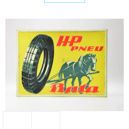
E
T
E
N
A
J
Í
T
?
HLEDAT