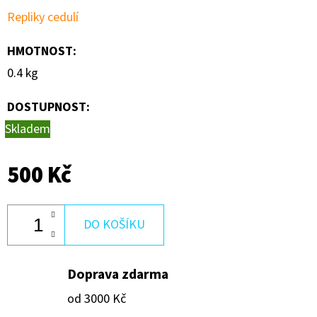
250
Repliky cedulí
Kč
HMOTNOST
:
0.4 kg
DOSTUPNOST:
Skladem
500 Kč
DO KOŠÍKU
Doprava zdarma
od 3000 Kč