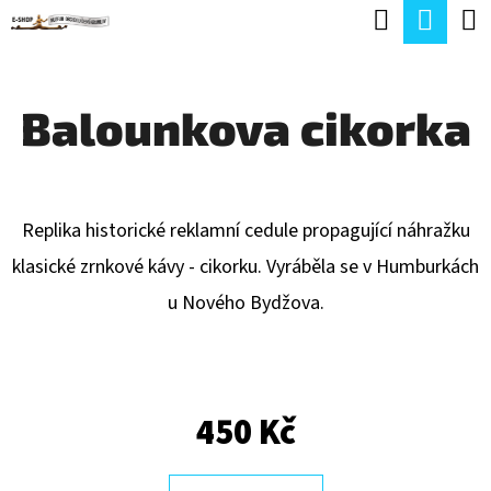
K
Hledat
Náku
Přejít
O
Zpět
Zpět
na
koší
Š
obsah
Balounkova cikorka
Í
C
K
O
P
Replika historické reklamní cedule propagující náhražku
O
klasické zrnkové kávy - cikorku. Vyráběla se v Humburkách
T
u Nového Bydžova.
Ř
E
B
450 Kč
U
J