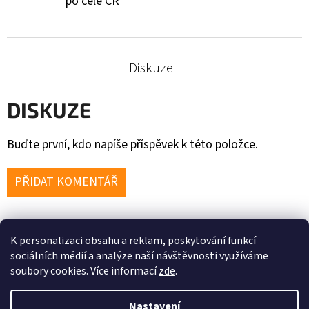
po celé ČR
Diskuze
DISKUZE
Buďte první, kdo napíše příspěvek k této položce.
PŘIDAT KOMENTÁŘ
K personalizaci obsahu a reklam, poskytování funkcí
Z
sociálních médií a analýze naší návštěvnosti využíváme
soubory cookies. Více informací
zde
.
Á
P
Nastavení