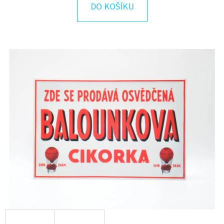
E
DO KOŠÍKU
T
E
N
A
J
Í
T
?
HLEDAT