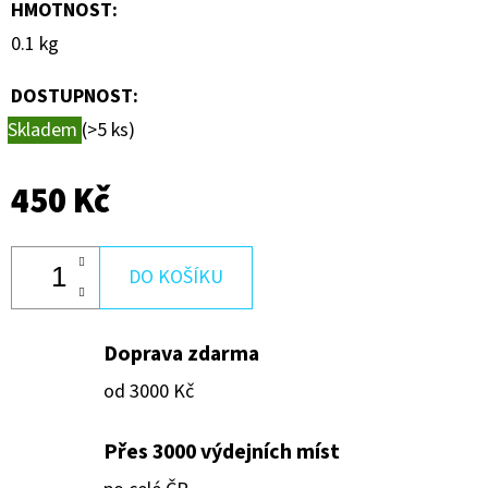
9
HMOTNOST
:
0.1 kg
250
Kč
DOSTUPNOST:
Skladem
(>5 ks)
450 Kč
DO KOŠÍKU
Doprava zdarma
od 3000 Kč
Přes 3000 výdejních míst