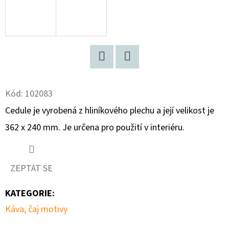
D
O
P
O
R
Facebook
Twitter
U
Kód:
102083
Č
Cedule je vyrobená z hliníkového plechu a její velikost je
U
362 x 240 mm. Je určena pro použití v interiéru.
J
E
M
ZEPTAT SE
E
KATEGORIE
:
UTĚRKA
Káva, čaj motivy
LESNÍ
PLODY