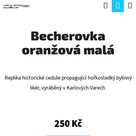
K
Hledat
Náku
Přejít
O
Zpět
Zpět
na
koší
Š
obsah
Becherovka
Í
C
K
oranžová malá
O
P
O
T
Replika historické cedule propagující hořkosladký bylinný
Ř
likér, vyráběný v Karlových Varech.
E
B
U
250 Kč
J