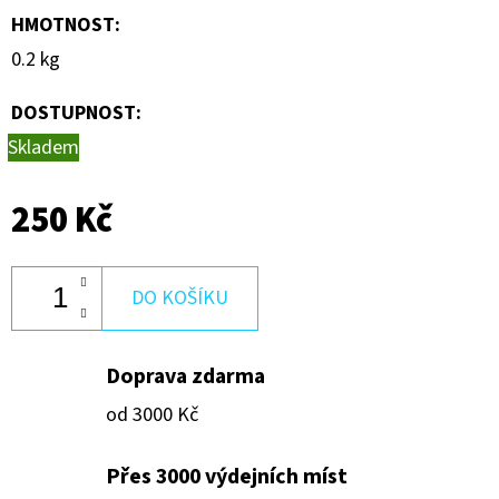
600
HMOTNOST
:
Kč
0.2 kg
DOSTUPNOST:
Skladem
250 Kč
DO KOŠÍKU
Doprava zdarma
od 3000 Kč
Přes 3000 výdejních míst