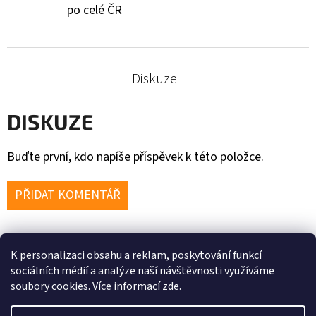
po celé ČR
Diskuze
DISKUZE
Buďte první, kdo napíše příspěvek k této položce.
PŘIDAT KOMENTÁŘ
K personalizaci obsahu a reklam, poskytování funkcí
Z
sociálních médií a analýze naší návštěvnosti využíváme
soubory cookies. Více informací
zde
.
Á
P