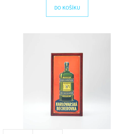
E
DO KOŠÍKU
T
E
N
A
J
Í
T
?
HLEDAT