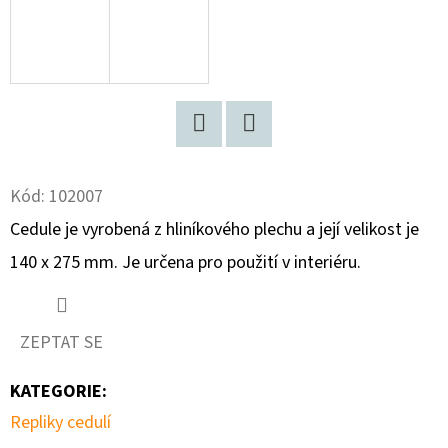
D
O
P
O
R
Facebook
Twitter
U
Kód:
102007
Č
U
Cedule je vyrobená z hliníkového plechu a její velikost je
J
140 x 275 mm. Je určena pro použití v interiéru.
E
M
E
ZEPTAT SE
KATEGORIE
:
FIGARO
Repliky cedulí
BONBONS